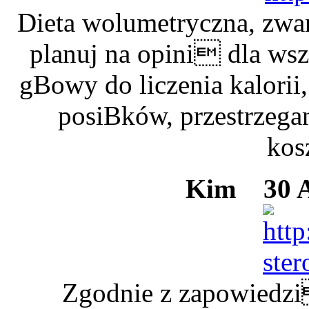
Dieta wolumetryczna, zwa
planuj na opini dla wsz
gBowy do liczenia kalori
posiBków, przestrzegan
kos
Kim
30 Ap
Zgodnie z zapowiedzi