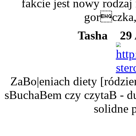
fakcie jest nowy rodzaj 
gorczka, 
Tasha
29 A
ZaBo|eniach diety [ródzi
sBuchaBem czy czytaB - du
solidne 