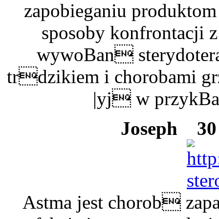
zapobieganiu produktom
sposoby konfrontacji 
wywoBan sterydoter
trdzikiem i chorobami gr
|yj w przykBad
Joseph
30 
Astma jest chorob zapa